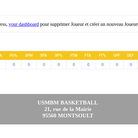
ress,
your dashboard
pour supprimer Joueur et créer un nouveau Joueur
A
FG%
3PM
3PA
3P%
FTM
FTA
FT%
OFF
DEF
0
0
0
0
0
0
0
0
0
USMBM BASKETBALL
21, rue de la Mairie
95560 MONTSOULT