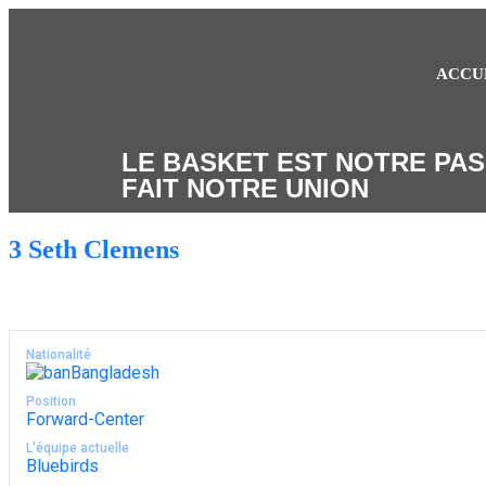
ACCU
LE BASKET EST NOTRE PAS
FAIT NOTRE UNION
3
Seth Clemens
Nationalité
Bangladesh
Position
Forward-Center
L'équipe actuelle
Bluebirds