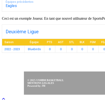
Équipes précédentes
Eagles
Ceci est un exemple Joueur. En tant que nouvel utilisateur de SportsP
Deuxième Ligue
Saison
Équipe
PTS
AST
STL
BLK
FGM
FG
2022 - 2023
Bluebirds
0
0
0
0
0
0
© 2025 USMBM BASKETBALL
MENTIONS LEGALES
Powered by JM