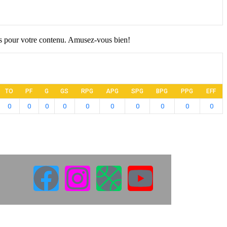
s pour votre contenu. Amusez-vous bien!
TO
PF
G
GS
RPG
APG
SPG
BPG
PPG
EFF
0
0
0
0
0
0
0
0
0
0