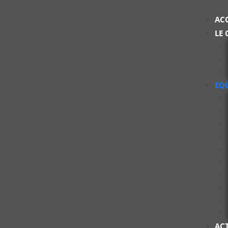
AC
LE 
EQ
AC