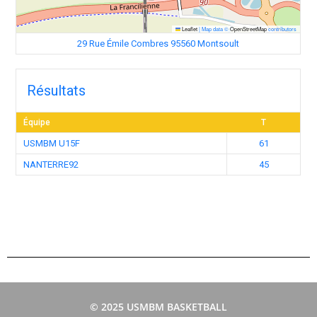
Leaflet
|
Map data ©
OpenStreetMap
contributors
29 Rue Émile Combres 95560 Montsoult
Résultats
Équipe
T
USMBM U15F
61
NANTERRE92
45
© 2025 USMBM BASKETBALL