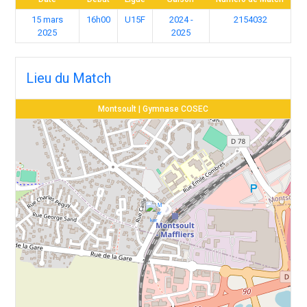
15 mars
16h00
U15F
2024 -
2154032
2025
2025
Lieu du Match
Montsoult | Gymnase COSEC