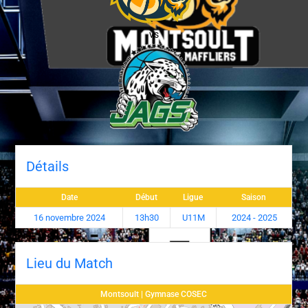
vs
Détails
Date
Début
Ligue
Saison
16 novembre 2024
13h30
U11M
2024 - 2025
Lieu du Match
Montsoult | Gymnase COSEC