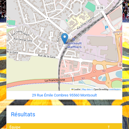
Leaflet
|
Map data ©
OpenStreetMap
contributors
29 Rue Émile Combres 95560 Montsoult
Résultats
Équipe
T