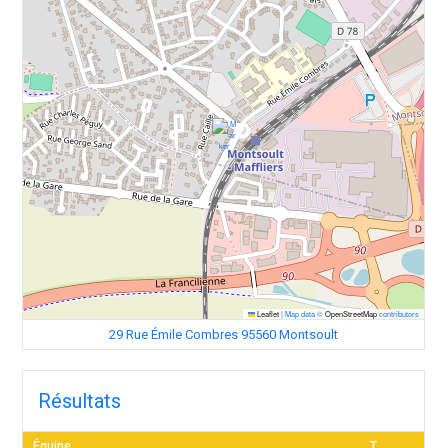
Leaflet
|
Map data ©
OpenStreetMap
contributors
29 Rue Émile Combres 95560 Montsoult
Résultats
Équipe
T