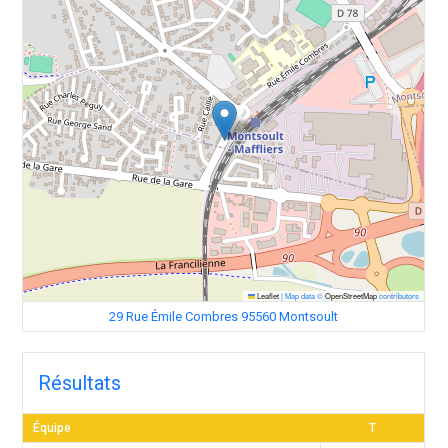
Leaflet
|
Map data ©
OpenStreetMap
contributors
29 Rue Émile Combres 95560 Montsoult
Résultats
Équipe
T