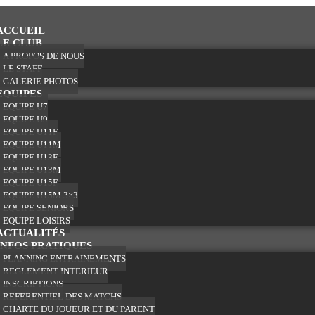
ACCUEIL
LE CLUB
A PROPOS DE NOUS
LE STAFF
GALERIE PHOTOS
EQUIPES
EQUIPE U7
EQUIPE U9
EQUIPE U11F
EQUIPE U11M
EQUIPE U13F
EQUIPE U13M
EQUIPE U15F
EQUIPE U15M 3×3
EQUIPE SENIORS
EQUIPE LOISIRS
ACTUALITÉS
INFOS PRATIQUES
PLANNING ENTRAINEMENTS
REGLEMENT INTERIEUR
INSCRIPTIONS
REFERENTIEL DES MATCHS
CHARTE DU JOUEUR ET DU PARENT