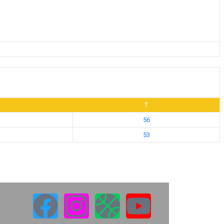
T
56
53