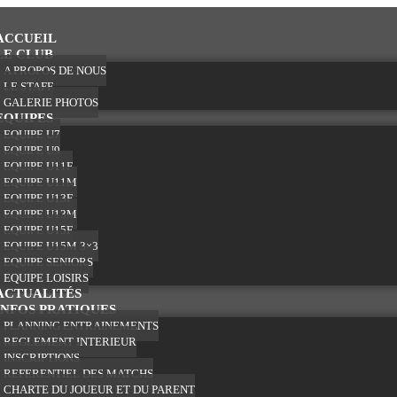
ACCUEIL
LE CLUB
A PROPOS DE NOUS
LE STAFF
GALERIE PHOTOS
EQUIPES
EQUIPE U7
EQUIPE U9
EQUIPE U11F
EQUIPE U11M
EQUIPE U13F
EQUIPE U13M
EQUIPE U15F
EQUIPE U15M 3×3
EQUIPE SENIORS
EQUIPE LOISIRS
ACTUALITÉS
INFOS PRATIQUES
PLANNING ENTRAINEMENTS
REGLEMENT INTERIEUR
INSCRIPTIONS
REFERENTIEL DES MATCHS
CHARTE DU JOUEUR ET DU PARENT