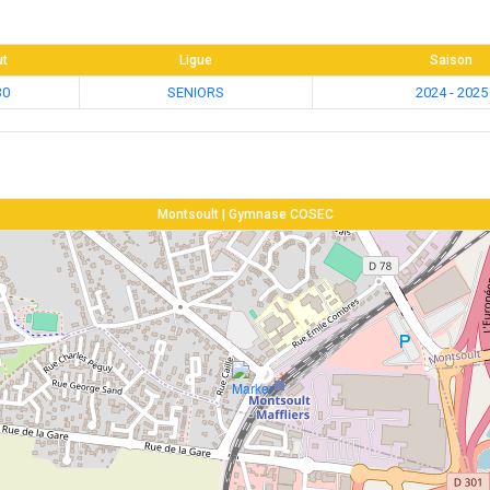
ut
Ligue
Saison
30
SENIORS
2024 - 2025
Montsoult | Gymnase COSEC