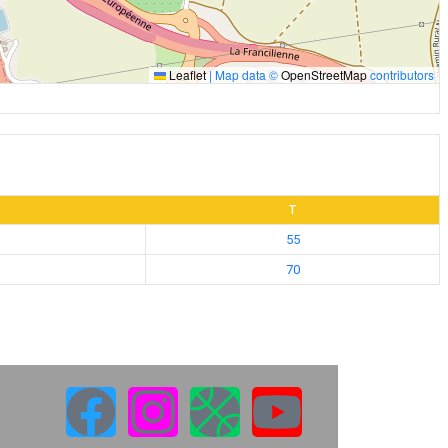
Leaflet
|
Map data ©
OpenStreetMap
contributors
T
55
70