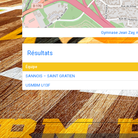
Gymnase Jean Zay, r
Résultats
Équipe
SANNOIS – SAINT GRATIEN
USMBM U13F