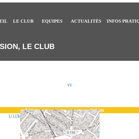
EIL
LE CLUB
EQUIPES
ACTUALITÉS
INFOS PRATI
SION, LE CLUB
vs
Ligue
Saison
U11M
2023 - 2024