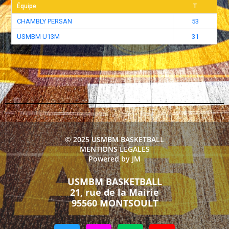
Équipe
T
CHAMBLY PERSAN
53
USMBM U13M
31
© 2025 USMBM BASKETBALL
MENTIONS LEGALES
Powered by JM
USMBM BASKETBALL
21, rue de la Mairie
95560 MONTSOULT