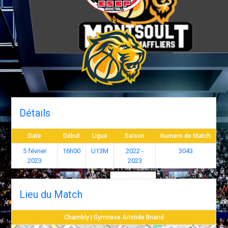
vs
Détails
Date
Début
Ligue
Saison
Numero de Match
5 février
16h00
U13M
2022 -
3043
2023
2023
Lieu du Match
Chambly | Gymnase Aristide Briand